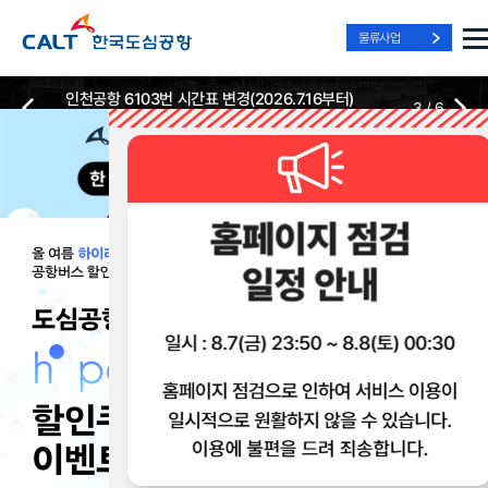
물류사업
인천공항 6103번 시간표 변경(2026.7.16부터)
3
/
6
2026-07-13
2026-07-13
Best Way, Fast Way
Best Way, Fast Way
Best Way, Fast Way
to the Airport
to the Airport
to the Airport
/
3
3
실시간
리무진 노선
리무진
리무진
위치안내
및 시간표
예매
이용 혜택