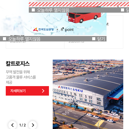
공지사항
오늘하루 열지않음
닫기
오늘하루 열지않음
[인천국제공항공사 x 잔망루피]
도심공항리무진 x H.Point
공항은 GREEN하게, 굿즈는
할인쿠폰 이벤트
특별하게!
오늘하루 열지않음
닫기
2026.07.27
2026.07.13
칼트로지스
무역 발전을 위해
고품격 물류 서비스를
제공
자세히보기
1
/
2