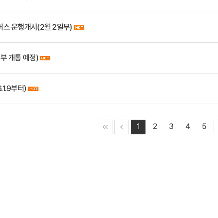
항버스 운행개시(2월 2일부)
일부 개통 예정)
1.9부터)
1
2
3
4
5