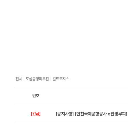
|
|
전체
도심공항리무진
칼트로지스
번호
[긴급]
[공지사항]
[인천국제공항공사 x 잔망루피] 