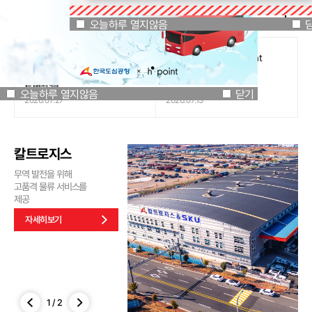
공지사항
오늘하루 열지않음
닫기
오늘하루 열지않음
[인천국제공항공사 x 잔망루피]
도심공항리무진 x H.Point
공항은 GREEN하게, 굿즈는
할인쿠폰 이벤트
특별하게!
오늘하루 열지않음
닫기
2026.07.27
2026.07.13
칼트로지스
무역 발전을 위해
고품격 물류 서비스를
제공
자세히보기
1
/
2