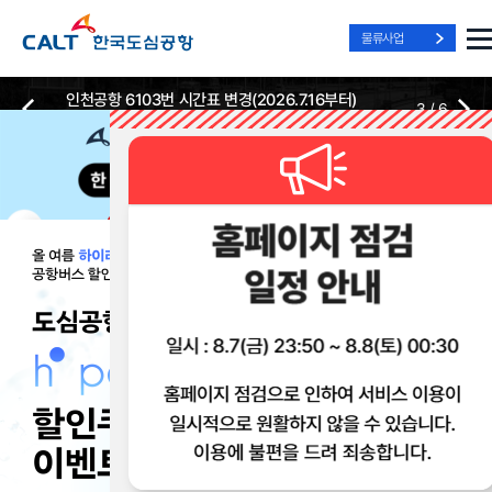
물류사업
인천공항 6103번 시간표 변경(2026.7.16부터)
3
/
6
2026-07-13
2026-07-13
Best Way, Fast Way
Best Way, Fast Way
Best Way, Fast Way
to the Airport
to the Airport
to the Airport
/
3
3
실시간
리무진 노선
리무진
리무진
위치안내
및 시간표
예매
이용 혜택