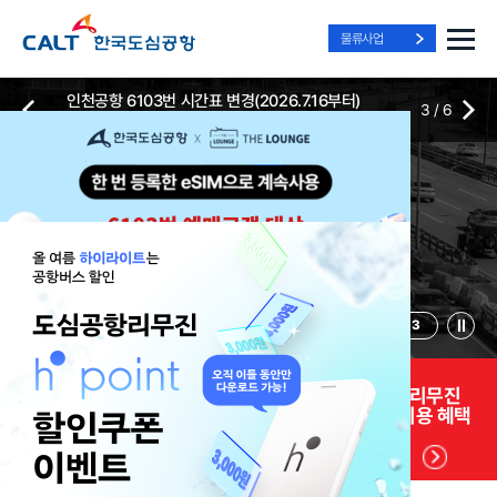
물류사업
인천공항 6103번 시간표 변경(2026.7.16부터)
3
/
6
2026-07-13
2026-07-13
Best Way, Fast Way
Best Way, Fast Way
Best Way, Fast Way
to the Airport
to the Airport
to the Airport
/
3
3
실시간
리무진 노선
리무진
리무진
위치안내
및 시간표
예매
이용 혜택