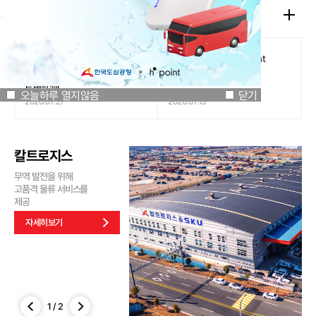
공지사항
오늘하루 열지않음
닫기
[인천국제공항공사 x 잔망루피]
도심공항리무진 x H.Point
공항은 GREEN하게, 굿즈는
할인쿠폰 이벤트
특별하게!
오늘하루 열지않음
닫기
2026.07.27
2026.07.13
칼트로지스
무역 발전을 위해
고품격 물류 서비스를
제공
자세히보기
1
/
2