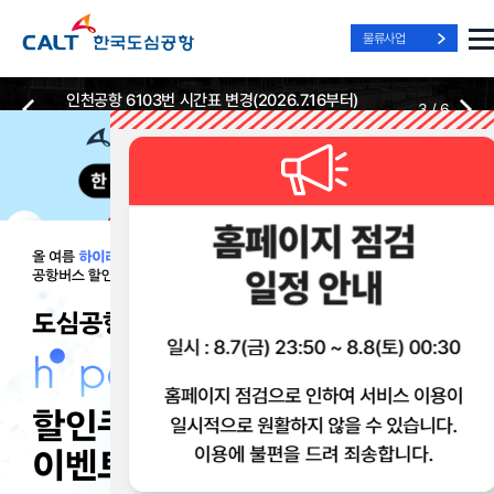
물류사업
인천공항 6103번 시간표 변경(2026.7.16부터)
3
/
6
2026-07-13
2026-07-13
Best Way, Fast Way
Best Way, Fast Way
Best Way, Fast Way
to the Airport
to the Airport
to the Airport
/
3
3
실시간
리무진 노선
리무진
리무진
위치안내
및 시간표
예매
이용 혜택