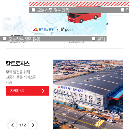
공지사항
오늘하루 열지않음
닫기
오늘하루 열지않음
[인천국제공항공사 x 잔망루피]
도심공항리무진 x H.Point
공항은 GREEN하게, 굿즈는
할인쿠폰 이벤트
특별하게!
오늘하루 열지않음
닫기
2026.07.27
2026.07.13
칼트로지스
무역 발전을 위해
고품격 물류 서비스를
제공
자세히보기
1
/
2