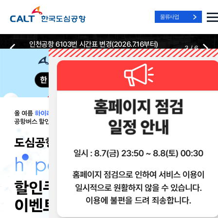
물류사업
인천공항 6103번 시간표 변경(2026.7.16부터)
3
/
6
2026-07-13
2026-07-13
Best Way, Fast Way
Best Way, Fast Way
Best Way, Fast Way
to the Airport
to the Airport
to the Airport
/
3
3
실시간
리무진 노선
리무진
리무진
위치안내
및 시간표
예매
이용 혜택