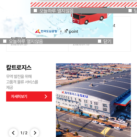
공지사항
오늘하루 열지않음
닫기
오늘하루 열지않음
[인천국제공항공사 x 잔망루피]
도심공항리무진 x H.Point
공항은 GREEN하게, 굿즈는
할인쿠폰 이벤트
특별하게!
오늘하루 열지않음
닫기
2026.07.27
2026.07.13
칼트로지스
무역 발전을 위해
고품격 물류 서비스를
제공
자세히보기
1
/
2