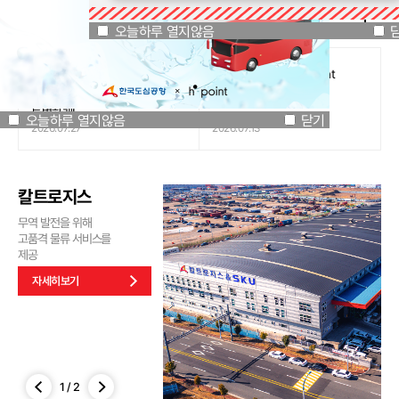
공지사항
오늘하루 열지않음
닫기
오늘하루 열지않음
[인천국제공항공사 x 잔망루피]
도심공항리무진 x H.Point
공항은 GREEN하게, 굿즈는
할인쿠폰 이벤트
특별하게!
오늘하루 열지않음
닫기
2026.07.27
2026.07.13
칼트로지스
무역 발전을 위해
고품격 물류 서비스를
제공
자세히보기
1
/
2