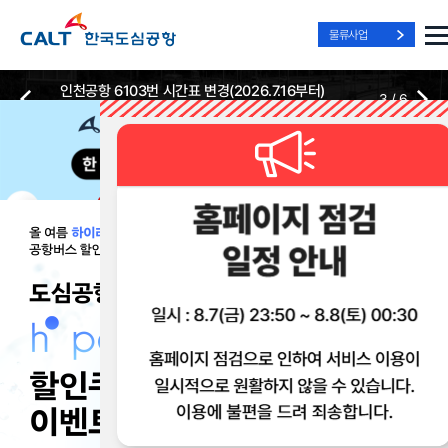
물류사업
인천공항 6103번 시간표 변경(2026.7.16부터)
3
/
6
2026-07-13
2026-07-13
Best Way, Fast Way
Best Way, Fast Way
Best Way, Fast Way
to the Airport
to the Airport
to the Airport
/
3
3
실시간
리무진 노선
리무진
리무진
위치안내
및 시간표
예매
이용 혜택