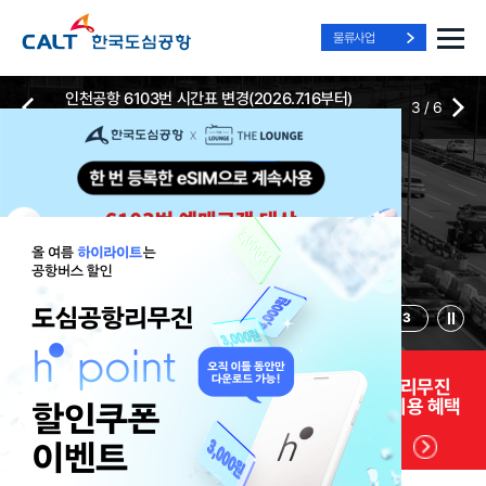
물류사업
인천공항 6103번 시간표 변경(2026.7.16부터)
3
/
6
2026-07-13
2026-07-13
Best Way, Fast Way
Best Way, Fast Way
Best Way, Fast Way
to the Airport
to the Airport
to the Airport
/
3
3
실시간
리무진 노선
리무진
리무진
위치안내
및 시간표
예매
이용 혜택