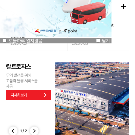
공지사항
오늘하루 열지않음
닫기
[인천국제공항공사 x 잔망루피]
도심공항리무진 x H.Point
공항은 GREEN하게, 굿즈는
할인쿠폰 이벤트
특별하게!
오늘하루 열지않음
닫기
2026.07.27
2026.07.13
칼트로지스
무역 발전을 위해
고품격 물류 서비스를
제공
자세히보기
1
/
2