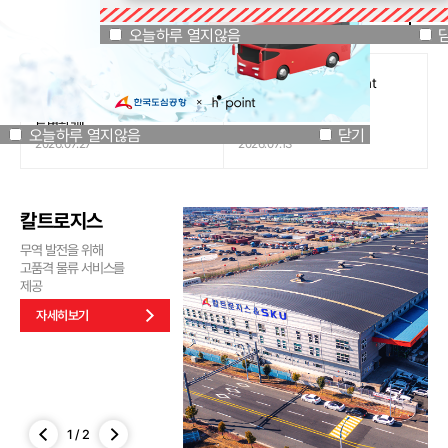
공지사항
오늘하루 열지않음
닫기
오늘하루 열지않음
[인천국제공항공사 x 잔망루피]
도심공항리무진 x H.Point
공항은 GREEN하게, 굿즈는
할인쿠폰 이벤트
특별하게!
오늘하루 열지않음
닫기
2026.07.27
2026.07.13
칼트로지스
무역 발전을 위해
고품격 물류 서비스를
제공
자세히보기
1
/
2