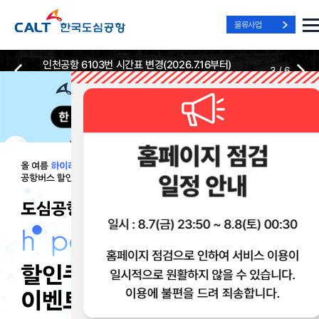
물류사업
인천공항 6103번 시간표 변경(2026.7.16부터)
3
/
6
2026-07-13
2026-07-13
Best Way, Fast Way
Best Way, Fast Way
Best Way, Fast Way
to the Airport
to the Airport
to the Airport
/
3
3
실시간
리무진 노선
리무진
리무진
위치안내
및 시간표
예매
이용 혜택