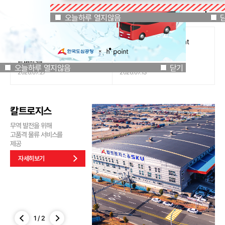
공지사항
오늘하루 열지않음
닫기
오늘하루 열지않음
[인천국제공항공사 x 잔망루피]
도심공항리무진 x H.Point
공항은 GREEN하게, 굿즈는
할인쿠폰 이벤트
특별하게!
오늘하루 열지않음
닫기
2026.07.27
2026.07.13
칼트로지스
무역 발전을 위해
고품격 물류 서비스를
제공
자세히보기
1
/
2