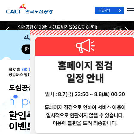
물류사업
인천공항 6103번 시간표 변경(2026.7.16부터)
3
/
6
2026-07-13
2026-07-13
Best Way, Fast Way
Best Way, Fast Way
Best Way, Fast Way
to the Airport
to the Airport
to the Airport
/
3
3
실시간
리무진 노선
리무진
리무진
위치안내
및 시간표
예매
이용 혜택