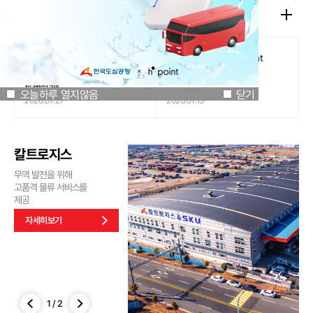
공지사항
오늘하루 열지않음
닫기
[인천국제공항공사 x 잔망루피]
도심공항리무진 x H.Point
공항은 GREEN하게, 굿즈는
할인쿠폰 이벤트
특별하게!
오늘하루 열지않음
닫기
2026.07.27
2026.07.13
칼트로지스
무역 발전을 위해
고품격 물류 서비스를
제공
자세히보기
1
/
2