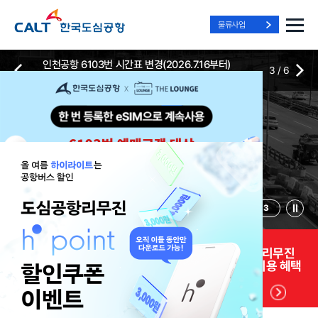
물류사업
인천공항 6103번 시간표 변경(2026.7.16부터)
3
/
6
2026-07-13
2026-07-13
Best Way, Fast Way
Best Way, Fast Way
Best Way, Fast Way
to the Airport
to the Airport
to the Airport
/
3
3
실시간
리무진 노선
리무진
리무진
위치안내
및 시간표
예매
이용 혜택