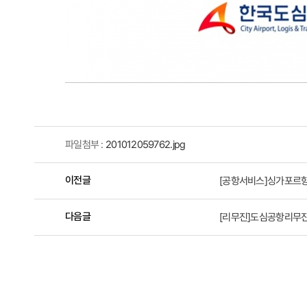
파일첨부 :
201012059762.jpg
이전글
[공항서비스]싱가포르항
다음글
[리무진]도심공항리무진