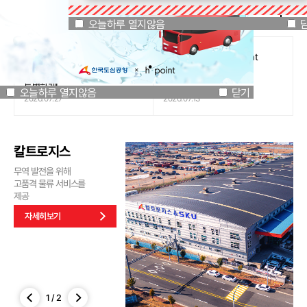
공지사항
오늘하루 열지않음
닫기
오늘하루 열지않음
[인천국제공항공사 x 잔망루피]
도심공항리무진 x H.Point
공항은 GREEN하게, 굿즈는
할인쿠폰 이벤트
특별하게!
오늘하루 열지않음
닫기
2026.07.27
2026.07.13
칼트로지스
무역 발전을 위해
고품격 물류 서비스를
제공
자세히보기
1
/
2