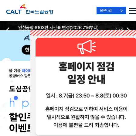
물류사업
인천공항 6103번 시간표 변경(2026.7.16부터)
3
/
6
2026-07-13
2026-07-13
Best Way, Fast Way
Best Way, Fast Way
Best Way, Fast Way
to the Airport
to the Airport
to the Airport
/
3
3
실시간
리무진 노선
리무진
리무진
위치안내
및 시간표
예매
이용 혜택