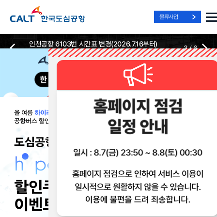
물류사업
인천공항 6103번 시간표 변경(2026.7.16부터)
3
/
6
2026-07-13
2026-07-13
Best Way, Fast Way
Best Way, Fast Way
Best Way, Fast Way
to the Airport
to the Airport
to the Airport
/
3
3
실시간
리무진 노선
리무진
리무진
위치안내
및 시간표
예매
이용 혜택