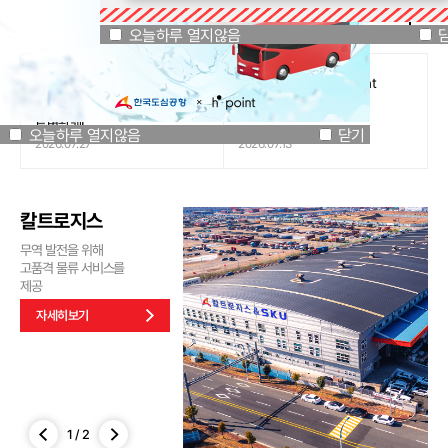
공지사항
오늘하루 열지않음
닫기
오늘하루 열지않음
[인천국제공항공사 x 잔망루피]
도심공항리무진 x H.Point
공항은 GREEN하게, 굿즈는
할인쿠폰 이벤트
특별하게!
오늘하루 열지않음
닫기
2026.07.27
2026.07.13
칼트로지스
무역 발전을 위해
고품격 물류 서비스를
제공
자세히보기
1
/
2