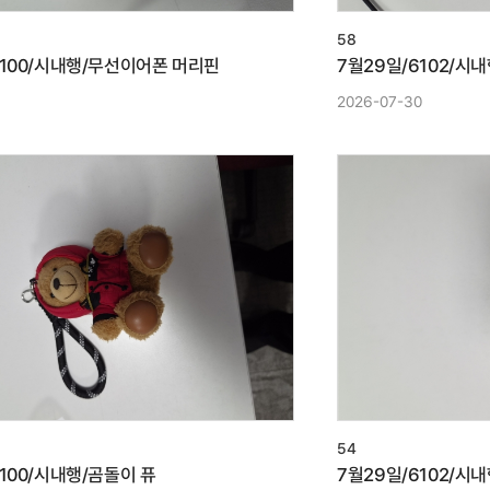
58
6100/시내행/무선이어폰 머리핀
7월29일/6102/시
2026-07-30
54
6100/시내행/곰돌이 퓨
7월29일/6102/시