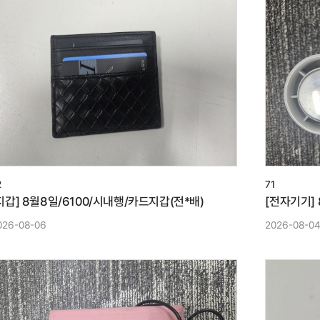
2
71
지갑] 8월8일/6100/시내행/카드지갑(전*배)
[전자기기]
026-08-06
2026-08-0