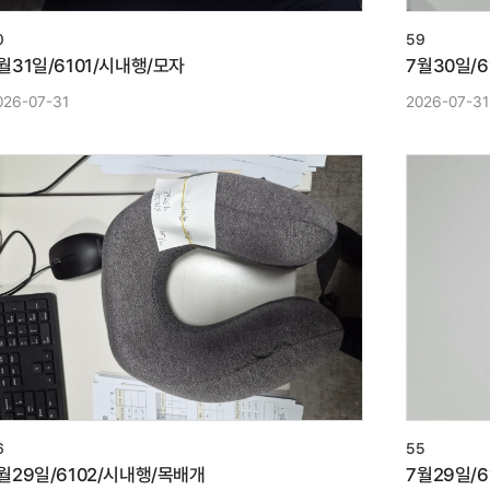
0
59
월31일/6101/시내행/모자
7월30일/
026-07-31
2026-07-31
6
55
월29일/6102/시내행/목배개
7월29일/