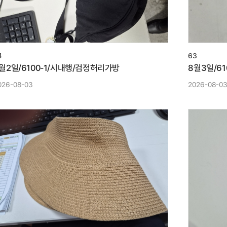
4
63
월2일/6100-1/시내행/검정허리가방
8월3일/6
026-08-03
2026-08-0