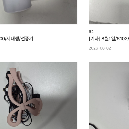
62
100/시내행/선풍기
[기타] 8월1일/610
3
2026-08-02