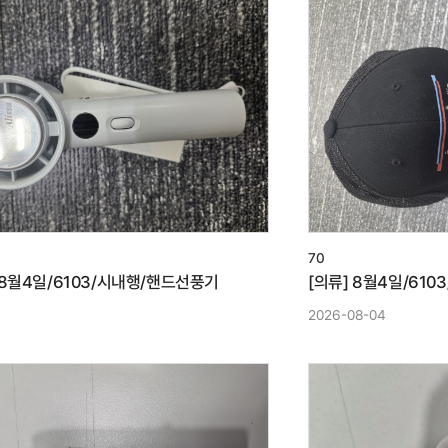
70
 8월4일/6103/시내행/핸드선풍기
[의류] 8월4일/610
4
2026-08-04