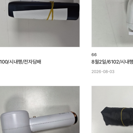
66
6100/시내행/전자담배
8월2일/6102/시내
3
2026-08-03