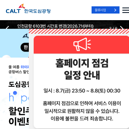
물류사업
인천공항 6103번 시간표 변경(2026.7.16부터)
3
/
6
2026-07-13
2026-07-13
Best Way, Fast Way
Best Way, Fast Way
Best Way, Fast Way
to the Airport
to the Airport
to the Airport
/
3
3
실시간
리무진 노선
리무진
리무진
위치안내
및 시간표
예매
이용 혜택