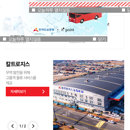
공지사항
오늘하루 열지않음
닫기
오늘하루 열지않음
[인천국제공항공사 x 잔망루피]
도심공항리무진 x H.Point
공항은 GREEN하게, 굿즈는
할인쿠폰 이벤트
특별하게!
오늘하루 열지않음
닫기
2026.07.27
2026.07.13
칼트로지스
무역 발전을 위해
고품격 물류 서비스를
제공
자세히보기
1
/
2