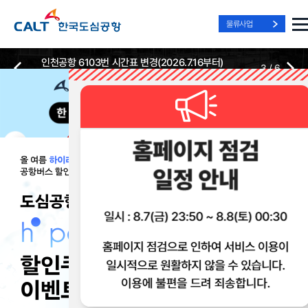
물류사업
인천공항 6103번 시간표 변경(2026.7.16부터)
3
/
6
2026-07-13
2026-07-13
Best Way, Fast Way
Best Way, Fast Way
Best Way, Fast Way
to the Airport
to the Airport
to the Airport
/
3
3
실시간
리무진 노선
리무진
리무진
위치안내
및 시간표
예매
이용 혜택