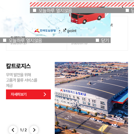
공지사항
오늘하루 열지않음
닫기
오늘하루 열지않음
[인천국제공항공사 x 잔망루피]
도심공항리무진 x H.Point
공항은 GREEN하게, 굿즈는
할인쿠폰 이벤트
특별하게!
오늘하루 열지않음
닫기
2026.07.27
2026.07.13
칼트로지스
무역 발전을 위해
고품격 물류 서비스를
제공
자세히보기
1
/
2