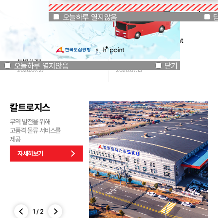
공지사항
오늘하루 열지않음
닫기
오늘하루 열지않음
[인천국제공항공사 x 잔망루피]
도심공항리무진 x H.Point
공항은 GREEN하게, 굿즈는
할인쿠폰 이벤트
특별하게!
오늘하루 열지않음
닫기
2026.07.27
2026.07.13
칼트로지스
무역 발전을 위해
고품격 물류 서비스를
제공
자세히보기
1
/
2