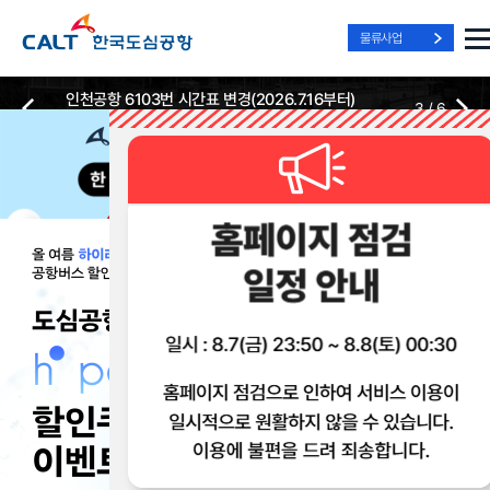
물류사업
인천공항 6103번 시간표 변경(2026.7.16부터)
3
/
6
2026-07-13
2026-07-13
Best Way, Fast Way
Best Way, Fast Way
Best Way, Fast Way
to the Airport
to the Airport
to the Airport
/
3
3
실시간
리무진 노선
리무진
리무진
위치안내
및 시간표
예매
이용 혜택