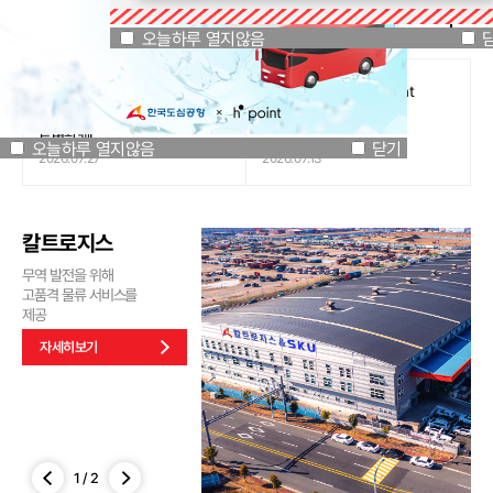
공지사항
오늘하루 열지않음
닫기
오늘하루 열지않음
[인천국제공항공사 x 잔망루피]
도심공항리무진 x H.Point
공항은 GREEN하게, 굿즈는
할인쿠폰 이벤트
특별하게!
오늘하루 열지않음
닫기
2026.07.27
2026.07.13
칼트로지스
무역 발전을 위해
고품격 물류 서비스를
제공
자세히보기
1
/
2