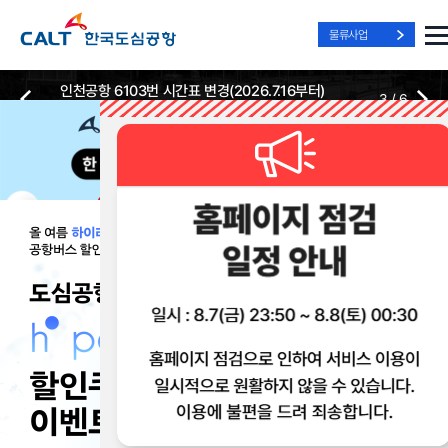
물류사업
인천공항 6103번 시간표 변경(2026.7.16부터)
3
/
6
2026-07-13
2026-07-13
Best Way, Fast Way
Best Way, Fast Way
Best Way, Fast Way
to the Airport
to the Airport
to the Airport
/
3
3
실시간
리무진 노선
리무진
리무진
위치안내
및 시간표
예매
이용 혜택