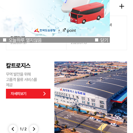
공지사항
오늘하루 열지않음
닫기
[인천국제공항공사 x 잔망루피]
도심공항리무진 x H.Point
공항은 GREEN하게, 굿즈는
할인쿠폰 이벤트
특별하게!
오늘하루 열지않음
닫기
2026.07.27
2026.07.13
칼트로지스
무역 발전을 위해
고품격 물류 서비스를
제공
자세히보기
1
/
2