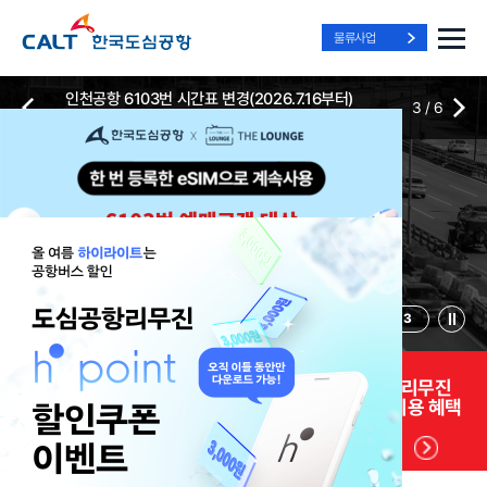
물류사업
인천공항 6103번 시간표 변경(2026.7.16부터)
3
/
6
2026-07-13
2026-07-13
Best Way, Fast Way
Best Way, Fast Way
Best Way, Fast Way
to the Airport
to the Airport
to the Airport
/
3
3
실시간
리무진 노선
리무진
리무진
위치안내
및 시간표
예매
이용 혜택