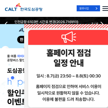
물류사업
인천공항 6103번 시간표 변경(2026.7.16부터)
3
/
6
2026-07-13
2026-07-13
Best Way, Fast Way
Best Way, Fast Way
Best Way, Fast Way
to the Airport
to the Airport
to the Airport
/
3
3
실시간
리무진 노선
리무진
리무진
위치안내
및 시간표
예매
이용 혜택