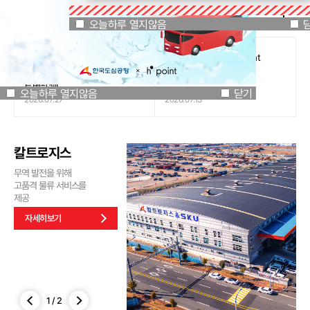
공지사항
오늘하루 열지않음
닫기
오늘하루 열지않음
[인천국제공항공사 x 잔망루피]
도심공항리무진 x H.Point
공항은 GREEN하게, 굿즈는
할인쿠폰 이벤트
특별하게!
오늘하루 열지않음
닫기
2026.07.27
2026.07.13
칼트로지스
무역 발전을 위해
고품격 물류 서비스를
제공
자세히보기
1
/
2