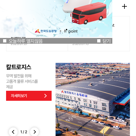
공지사항
오늘하루 열지않음
닫기
[인천국제공항공사 x 잔망루피]
도심공항리무진 x H.Point
공항은 GREEN하게, 굿즈는
할인쿠폰 이벤트
특별하게!
오늘하루 열지않음
닫기
2026.07.27
2026.07.13
칼트로지스
무역 발전을 위해
고품격 물류 서비스를
제공
자세히보기
1
/
2