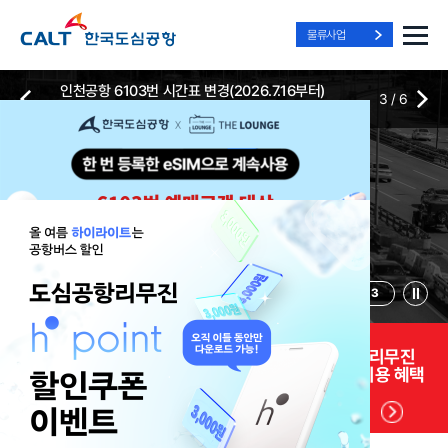
물류사업
인천공항 6103번 시간표 변경(2026.7.16부터)
3
/
6
2026-07-13
2026-07-13
Best Way, Fast Way
Best Way, Fast Way
Best Way, Fast Way
to the Airport
to the Airport
to the Airport
/
3
3
실시간
리무진 노선
리무진
리무진
위치안내
및 시간표
예매
이용 혜택