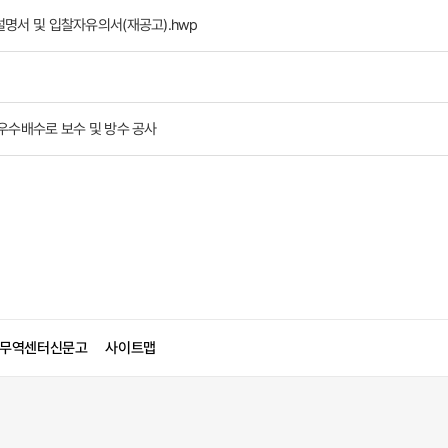
설명서 및 입찰자유의서(재공고).hwp
우수배수로 보수 및 방수 공사
무역센터신문고
사이트맵