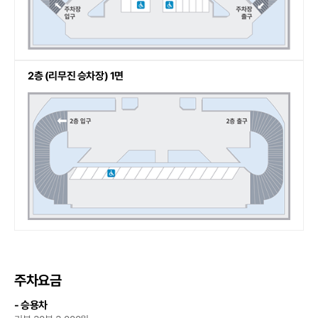
2층 (리무진 승차장) 1면
주차요금
- 승용차