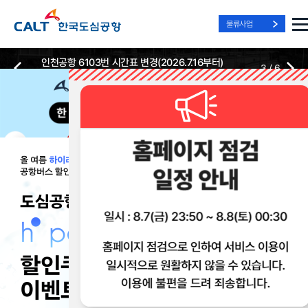
물류사업
인천공항 6103번 시간표 변경(2026.7.16부터)
3
/
6
2026-07-13
2026-07-13
Best Way, Fast Way
Best Way, Fast Way
Best Way, Fast Way
to the Airport
to the Airport
to the Airport
/
3
3
실시간
리무진 노선
리무진
리무진
위치안내
및 시간표
예매
이용 혜택