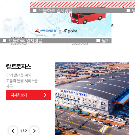
공지사항
오늘하루 열지않음
닫기
오늘하루 열지않음
[인천국제공항공사 x 잔망루피]
도심공항리무진 x H.Point
공항은 GREEN하게, 굿즈는
할인쿠폰 이벤트
특별하게!
오늘하루 열지않음
닫기
2026.07.27
2026.07.13
칼트로지스
무역 발전을 위해
고품격 물류 서비스를
제공
자세히보기
1
/
2