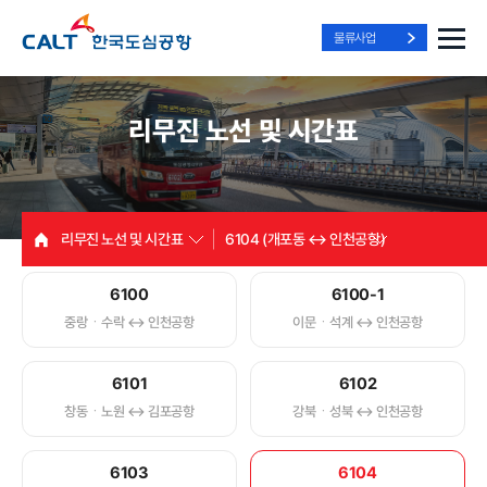
물류사업
리무진 노선 및 시간표
리무진 노선 및 시간표
6104 (개포동 ↔ 인천공항)
6100
6100-1
중랑ㆍ수락 ↔ 인천공항
이문ㆍ석계 ↔ 인천공항
6101
6102
창동ㆍ노원 ↔ 김포공항
강북ㆍ성북 ↔ 인천공항
6103
6104