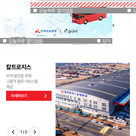
공지사항
오늘하루 열지않음
닫기
오늘하루 열지않음
[인천국제공항공사 x 잔망루피]
도심공항리무진 x H.Point
공항은 GREEN하게, 굿즈는
할인쿠폰 이벤트
특별하게!
오늘하루 열지않음
닫기
2026.07.27
2026.07.13
칼트로지스
무역 발전을 위해
고품격 물류 서비스를
제공
자세히보기
1
/
2