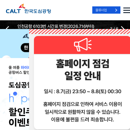
물류사업
인천공항 6103번 시간표 변경(2026.7.16부터)
3
/
6
2026-07-13
2026-07-13
Best Way, Fast Way
Best Way, Fast Way
Best Way, Fast Way
to the Airport
to the Airport
to the Airport
/
3
3
실시간
리무진 노선
리무진
리무진
위치안내
및 시간표
예매
이용 혜택